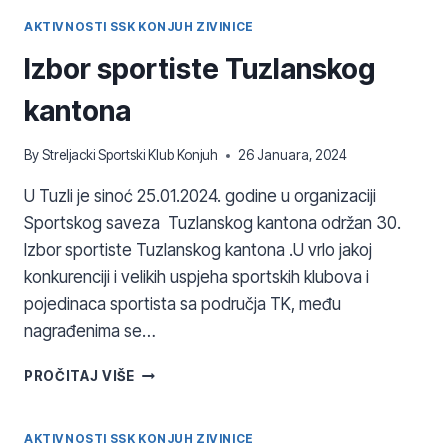
KADETSKE
LIGE
AKTIVNOSTI SSK KONJUH ZIVINICE
BIH
Izbor sportiste Tuzlanskog
–
REGIONALNO
kantona
By
Streljacki Sportski Klub Konjuh
26 Januara, 2024
U Tuzli je sinoć 25.01.2024. godine u organizaciji
Sportskog saveza Tuzlanskog kantona održan 30.
Izbor sportiste Tuzlanskog kantona .U vrlo jakoj
konkurenciji i velikih uspjeha sportskih klubova i
pojedinaca sportista sa područja TK, među
nagrađenima se…
IZBOR
PROČITAJ VIŠE
SPORTISTE
TUZLANSKOG
KANTONA
AKTIVNOSTI SSK KONJUH ZIVINICE