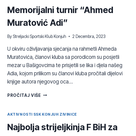
Memorijalni turnir “Ahmed
Muratović Adi”
By
Streljacki Sportski Klub Konjuh
2 Decembra, 2023
U okviru oživljavanja sjećanja na rahmetli Ahmeda
Muratovića, članovi kluba sa porodicom su posjetli
mezar u Bašigovcima te prisjetili se lika i djela našeg
Adia, kojom prilikom su članovi kluba pročitali dijelovi
knjige autora njegovog oca…
MEMORIJALNI
PROČITAJ VIŠE
TURNIR
“AHMED
MURATOVIĆ
AKTIVNOSTI SSK KONJUH ZIVINICE
ADI”
Najbolja strijeljkinja F BiH za