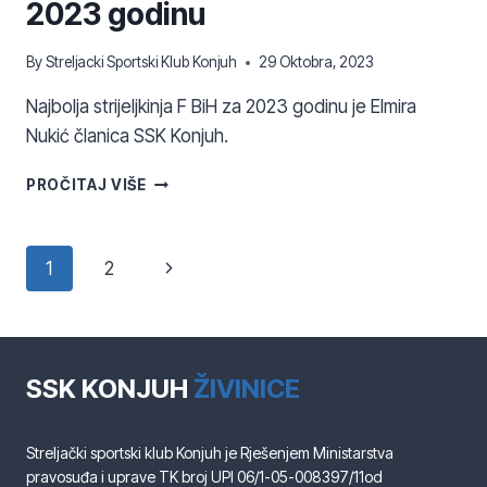
2023 godinu
By
Streljacki Sportski Klub Konjuh
29 Oktobra, 2023
Najbolja strijeljkinja F BiH za 2023 godinu je Elmira
Nukić članica SSK Konjuh.
NAJBOLJA
PROČITAJ VIŠE
STRIJELJKINJA
F
BIH
Page
Next
1
2
ZA
2023
navigation
Page
GODINU
SSK KONJUH
ŽIVINICE
Streljački sportski klub Konjuh je Rješenjem Ministarstva
pravosuđa i uprave TK broj UPI 06/1-05-008397/11od