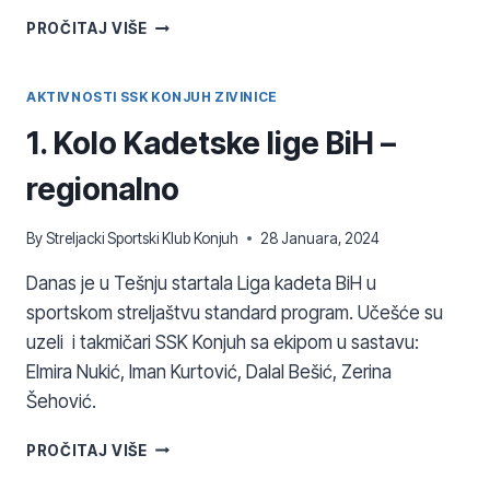
1.
PROČITAJ VIŠE
KOLO
PREMIJER
LIGE
AKTIVNOSTI SSK KONJUH ZIVINICE
BIH
1. Kolo Kadetske lige BiH –
regionalno
By
Streljacki Sportski Klub Konjuh
28 Januara, 2024
Danas je u Tešnju startala Liga kadeta BiH u
sportskom streljaštvu standard program. Učešće su
uzeli i takmičari SSK Konjuh sa ekipom u sastavu:
Elmira Nukić, Iman Kurtović, Dalal Bešić, Zerina
Šehović.
1.
PROČITAJ VIŠE
KOLO