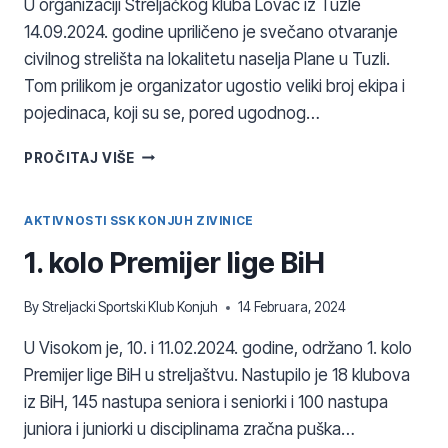
U organizaciji Streljačkog kluba Lovac iz Tuzle
14.09.2024. godine upriličeno je svečano otvaranje
civilnog strelišta na lokalitetu naselja Plane u Tuzli.
Tom prilikom je organizator ugostio veliki broj ekipa i
pojedinaca, koji su se, pored ugodnog…
DALAL
PROČITAJ VIŠE
BEŠIĆ
OSVOJILA
PIŠTOLJ
AKTIVNOSTI SSK KONJUH ZIVINICE
KAO
1. kolo Premijer lige BiH
GLAVNU
NAGRADU
By
Streljacki Sportski Klub Konjuh
14 Februara, 2024
U Visokom je, 10. i 11.02.2024. godine, održano 1. kolo
Premijer lige BiH u streljaštvu. Nastupilo je 18 klubova
iz BiH, 145 nastupa seniora i seniorki i 100 nastupa
juniora i juniorki u disciplinama zračna puška…