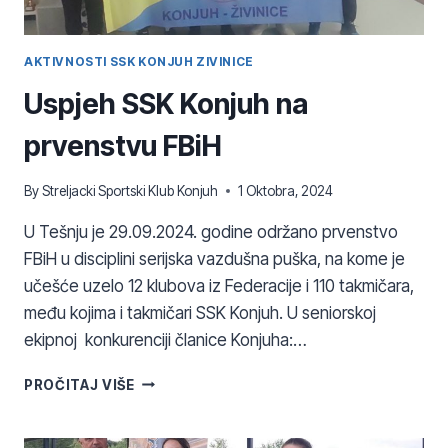
AKTIVNOSTI SSK KONJUH ZIVINICE
Uspjeh SSK Konjuh na
prvenstvu FBiH
By
Streljacki Sportski Klub Konjuh
1 Oktobra, 2024
U Tešnju je 29.09.2024. godine održano prvenstvo
FBiH u disciplini serijska vazdušna puška, na kome je
učešće uzelo 12 klubova iz Federacije i 110 takmičara,
među kojima i takmičari SSK Konjuh. U seniorskoj
ekipnoj konkurenciji članice Konjuha:…
USPJEH
PROČITAJ VIŠE
SSK
KONJUH
NA