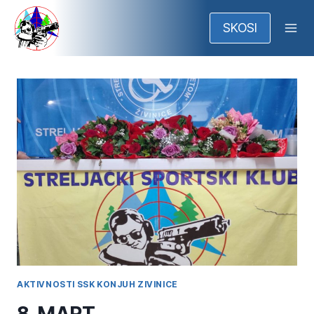
Skip
to
SKOSI
content
AKTIVNOSTI SSK KONJUH ZIVINICE
8. MART