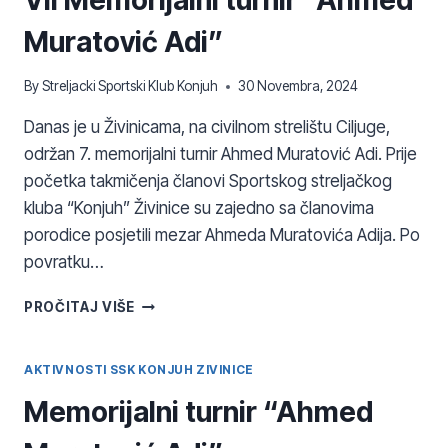
Muratović Adi”
By
Streljacki Sportski Klub Konjuh
30 Novembra, 2024
Danas je u Živinicama, na civilnom strelištu Ciljuge,
održan 7. memorijalni turnir Ahmed Muratović Adi. Prije
početka takmičenja članovi Sportskog streljačkog
kluba “Konjuh” Živinice su zajedno sa članovima
porodice posjetili mezar Ahmeda Muratovića Adija. Po
povratku…
VII
PROČITAJ VIŠE
MEMORIJALNI
TURNIR
“AHMED
AKTIVNOSTI SSK KONJUH ZIVINICE
MURATOVIĆ
Memorijalni turnir “Ahmed
ADI”