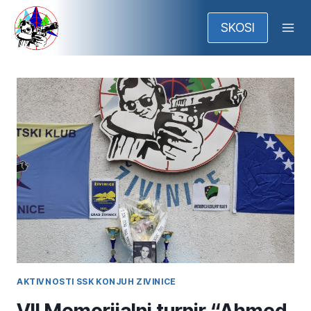
Skip
to
SKOSI
content
AKTIVNOSTI SSK KONJUH ZIVINICE
VII Memorijalni turnir “Ahmed