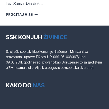
Lea Samardžić dok…
U
PROČITAJ VIŠE
SUBOTU
JE
ODRŽAN
IV
SSK KONJUH
ŽIVINICE
MEMORIJALNI
TURNIR
“AHMED
Streljački sportski klub Konjuh je Rješenjem Ministarstva
MURATOVIĆ-
pravosuđa i uprave TK broj UPI 06/1-05-008397/11od
ADI”
09.03.2011. godine registrovano kao Udruženje i to sa sjedištem
u Živinicama u ulici Alije Izetbegović bb (sportska dvorana).
KAKO DO
NAS