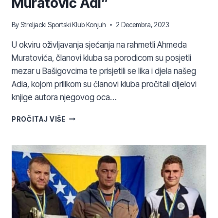
Muratović Adi”
By
Streljacki Sportski Klub Konjuh
2 Decembra, 2023
U okviru oživljavanja sjećanja na rahmetli Ahmeda
Muratovića, članovi kluba sa porodicom su posjetli
mezar u Bašigovcima te prisjetili se lika i djela našeg
Adia, kojom prilikom su članovi kluba pročitali dijelovi
knjige autora njegovog oca…
MEMORIJALNI
PROČITAJ VIŠE
TURNIR
“AHMED
MURATOVIĆ
ADI”