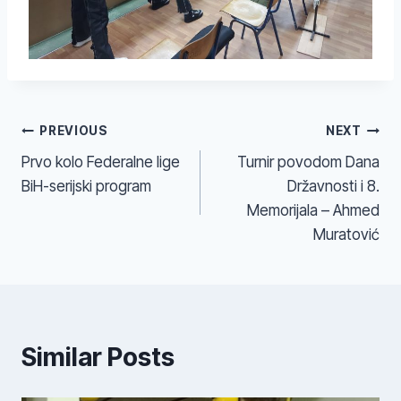
Navigacija
PREVIOUS
NEXT
Prvo kolo Federalne lige
Turnir povodom Dana
članaka
BiH-serijski program
Državnosti i 8.
Memorijala – Ahmed
Muratović
Similar Posts