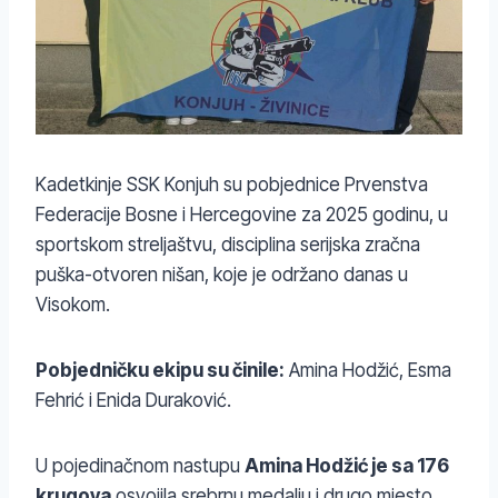
Kadetkinje SSK Konjuh su pobjednice Prvenstva
Federacije Bosne i Hercegovine za 2025 godinu, u
sportskom streljaštvu, disciplina serijska zračna
puška-otvoren nišan, koje je održano danas u
Visokom.
Pobjedničku ekipu su činile:
Amina Hodžić, Esma
Fehrić i Enida Duraković.
U pojedinačnom nastupu
Amina Hodžić je sa 176
krugova
osvojila srebrnu medalju i drugo mjesto.