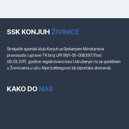
SSK KONJUH
ŽIVINICE
Streljački sportski klub Konjuh je Rješenjem Ministarstva
pravosuđa i uprave TK broj UPI 06/1-05-008397/11od
09.03.2011. godine registrovano kao Udruženje i to sa sjedištem
u Živinicama u ulici Alije Izetbegović bb (sportska dvorana).
KAKO DO
NAS